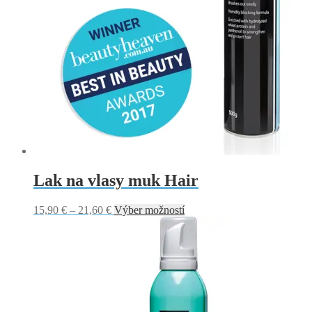
Lak na vlasy muk Hair
Price
Tento
15,90
€
–
21,60
€
Výber možností
range:
produkt
15,90 €
má
through
viacero
21,60 €
variantov.
Možnosti
si
môžete
vybrať