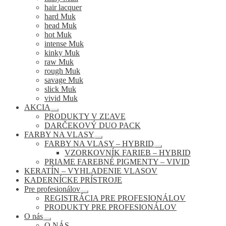
hair lacquer
hard Muk
head Muk
hot Muk
intense Muk
kinky Muk
raw Muk
rough Muk
savage Muk
slick Muk
vivid Muk
AKCIA
Rozbaliť
PRODUKTY V ZĽAVE
podradené
DARČEKOVÝ DUO PACK
menu
FARBY NA VLASY
Rozbaliť
FARBY NA VLASY – HYBRID
podradené
Rozbaliť
VZORKOVNÍK FARIEB – HYBRID
menu
podradené
PRIAME FAREBNÉ PIGMENTY – VIVID
menu
KERATÍN – VYHLADENIE VLASOV
KADERNÍCKE PRÍSTROJE
Pre profesionálov
Rozbaliť
REGISTRÁCIA PRE PROFESIONÁLOV
podradené
PRODUKTY PRE PROFESIONÁLOV
menu
O nás
Rozbaliť
O NÁS