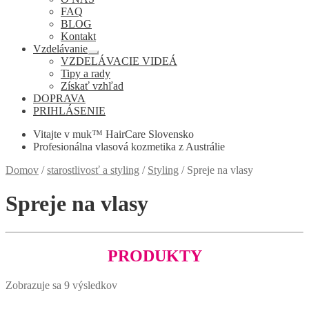
podradené
FAQ
menu
BLOG
Kontakt
Vzdelávanie
Rozbaliť
VZDELÁVACIE VIDEÁ
podradené
Tipy a rady
menu
Získať vzhľad
DOPRAVA
PRIHLÁSENIE
Vitajte v muk™ HairCare Slovensko
Profesionálna vlasová kozmetika z Austrálie
Domov
/
starostlivosť a styling
/
Styling
/
Spreje na vlasy
Spreje na vlasy
PRODUKTY
Zobrazuje sa 9 výsledkov