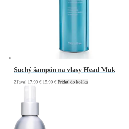
Suchý šampón na vlasy Head Muk
Pôvodná
Aktuálna
Zľava!
17,99
€
15,90
€
Pridať do košíka
cena
cena
bola:
je:
17,99 €.
15,90 €.