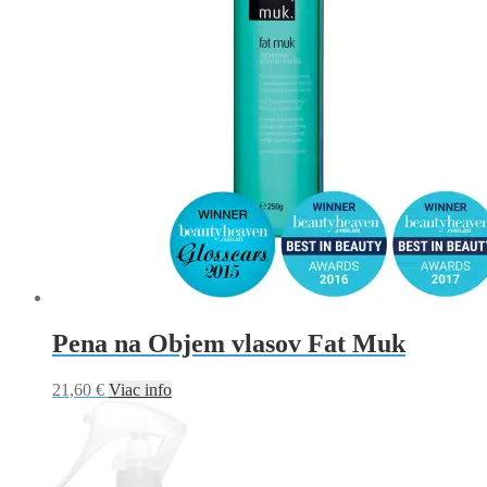
na
stránke
produktu.
Pena na Objem vlasov Fat Muk
21,60
€
Viac info