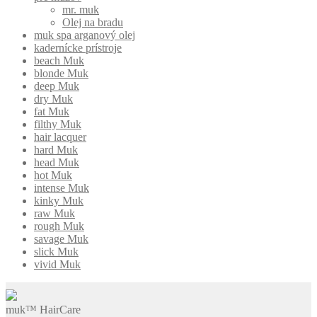
mr. muk
Olej na bradu
muk spa arganový olej
kadernícke prístroje
beach Muk
blonde Muk
deep Muk
dry Muk
fat Muk
filthy Muk
hair lacquer
hard Muk
head Muk
hot Muk
intense Muk
kinky Muk
raw Muk
rough Muk
savage Muk
slick Muk
vivid Muk
muk™ HairCare