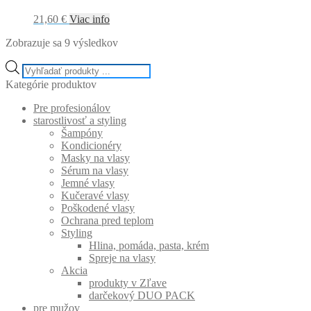
21,60
€
Viac info
Zobrazuje sa 9 výsledkov
Products
search
Kategórie produktov
Pre profesionálov
starostlivosť a styling
Šampóny
Kondicionéry
Masky na vlasy
Sérum na vlasy
Jemné vlasy
Kučeravé vlasy
Poškodené vlasy
Ochrana pred teplom
Styling
Hlina, pomáda, pasta, krém
Spreje na vlasy
Akcia
produkty v Zľave
darčekový DUO PACK
pre mužov