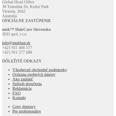
Global Head Office
39 Translink Dr, Keilor Park
Victoria, 3042
Australia
OFICIÁLNE ZASTÚPENIE
muk™ HairCare Slovensko
JDD spol. s r.o.
info@mukhair.sk
+421 911 466 577
+421 911 577 688
DÔLEŽITÉ ODKAZY
Všeobecné obchodné podmienky
Ochrana osobných údajov
Ako zaplatiť
Spôsob doručenia
Reklamácia
FAQ
Kontakt
Ceny dopravy
Pre profesionálov