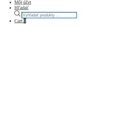
Môj účet
Hľadať
Products
search
Cart
0