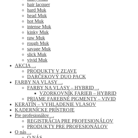
hair lacquer
hard Muk
head Muk
hot Muk
intense Muk
kinky Muk
raw Muk
rough Muk
savage Muk
slick Muk
vivid Muk
AKCIA
Rozbaliť
PRODUKTY V ZĽAVE
podradené
DARČEKOVÝ DUO PACK
menu
FARBY NA VLASY
Rozbaliť
FARBY NA VLASY – HYBRID
podradené
Rozbaliť
VZORKOVNÍK FARIEB – HYBRID
menu
podradené
PRIAME FAREBNÉ PIGMENTY – VIVID
menu
KERATÍN – VYHLADENIE VLASOV
KADERNÍCKE PRÍSTROJE
Pre profesionálov
Rozbaliť
REGISTRÁCIA PRE PROFESIONÁLOV
podradené
PRODUKTY PRE PROFESIONÁLOV
menu
O nás
Rozbaliť
O NÁS