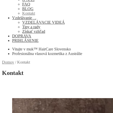
podradené
FAQ
menu
BLOG
Kontakt
Vzdelávanie
Rozbaliť
VZDELÁVACIE VIDEÁ
podradené
Tipy a rady
menu
Získať vzhľad
DOPRAVA
PRIHLÁSENIE
Vitajte v muk™ HairCare Slovensko
Profesionálna vlasová kozmetika z Austrálie
Domov
/
Kontakt
Kontakt