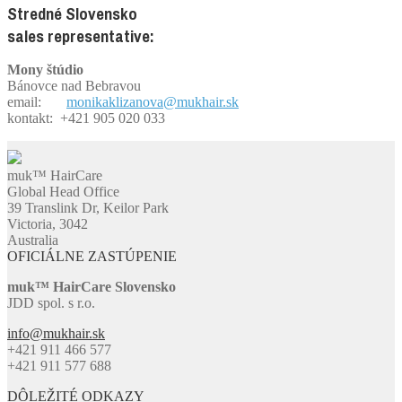
Stredné Slovensko
sales representative:
Mony štúdio
Bánovce nad Bebravou
email:
monikaklizanova@mukhair.sk
kontakt: +421 905 020 033
muk™ HairCare
Global Head Office
39 Translink Dr, Keilor Park
Victoria, 3042
Australia
OFICIÁLNE ZASTÚPENIE
muk™ HairCare Slovensko
JDD spol. s r.o.
info@mukhair.sk
+421 911 466 577
+421 911 577 688
DÔLEŽITÉ ODKAZY