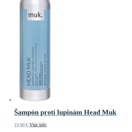
Šampón proti lupinám Head Muk
19,90
€
Viac info