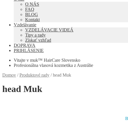
O NÁS
FAQ
BLOG
Kontakt
Vzdelávanie
VZDELÁVACIE VIDEÁ
Tipy a rady
Získať vzhľad
DOPRAVA
PRIHLÁSENIE
Vitajte v muk™ HairCare Slovensko
Profesionálna vlasová kozmetika z Austrálie
Domov
/
Produktové rady
/
head Muk
head Muk
B