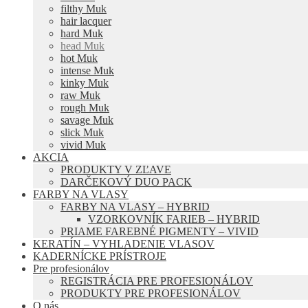
filthy Muk
hair lacquer
hard Muk
head Muk
hot Muk
intense Muk
kinky Muk
raw Muk
rough Muk
savage Muk
slick Muk
vivid Muk
AKCIA
PRODUKTY V ZĽAVE
DARČEKOVÝ DUO PACK
FARBY NA VLASY
FARBY NA VLASY – HYBRID
VZORKOVNÍK FARIEB – HYBRID
PRIAME FAREBNÉ PIGMENTY – VIVID
KERATÍN – VYHLADENIE VLASOV
KADERNÍCKE PRÍSTROJE
Pre profesionálov
REGISTRÁCIA PRE PROFESIONÁLOV
PRODUKTY PRE PROFESIONÁLOV
O nás