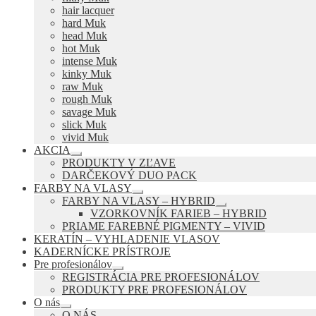
hair lacquer
hard Muk
head Muk
hot Muk
intense Muk
kinky Muk
raw Muk
rough Muk
savage Muk
slick Muk
vivid Muk
AKCIA
Rozbaliť
PRODUKTY V ZĽAVE
podradené
DARČEKOVÝ DUO PACK
menu
FARBY NA VLASY
Rozbaliť
FARBY NA VLASY – HYBRID
podradené
Rozbaliť
VZORKOVNÍK FARIEB – HYBRID
menu
podradené
PRIAME FAREBNÉ PIGMENTY – VIVID
menu
KERATÍN – VYHLADENIE VLASOV
KADERNÍCKE PRÍSTROJE
Pre profesionálov
Rozbaliť
REGISTRÁCIA PRE PROFESIONÁLOV
podradené
PRODUKTY PRE PROFESIONÁLOV
menu
O nás
Rozbaliť
O NÁS