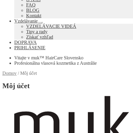
podradené
FAQ
menu
BLOG
Kontakt
Vzdelávanie
Rozbaliť
VZDELÁVACIE VIDEÁ
podradené
Tipy a rady
menu
Získať vzhľad
DOPRAVA
PRIHLÁSENIE
Vitajte v muk™ HairCare Slovensko
Profesionálna vlasová kozmetika z Austrálie
Domov
/
Môj účet
Môj účet