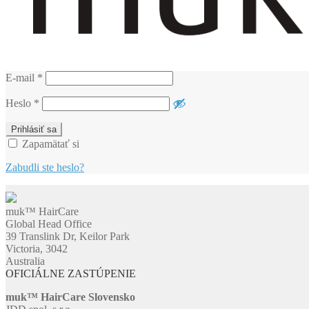
E-mail
*
Heslo
*
Zapamätať si
Zabudli ste heslo?
muk™ HairCare
Global Head Office
39 Translink Dr, Keilor Park
Victoria, 3042
Australia
OFICIÁLNE ZASTÚPENIE
muk™ HairCare Slovensko