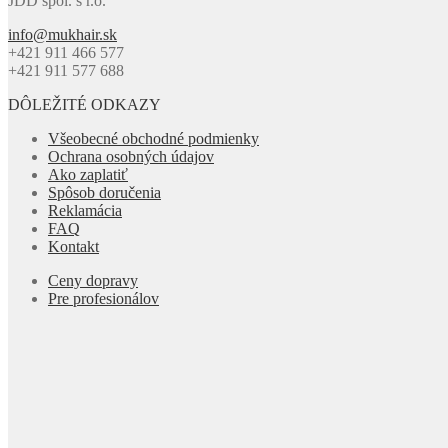
JDD spol. s r.o.
info@mukhair.sk
+421 911 466 577
+421 911 577 688
DÔLEŽITÉ ODKAZY
Všeobecné obchodné podmienky
Ochrana osobných údajov
Ako zaplatiť
Spôsob doručenia
Reklamácia
FAQ
Kontakt
Ceny dopravy
Pre profesionálov