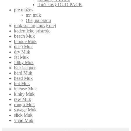
darčekový DUO PACK
pre mužov
mr. muk
Olej na bradu
muk spa arganový olej
kadernícke prístroje
beach Muk
blonde Muk
deep Muk
dry Muk
fat Muk
filthy Muk
hair lacquer
hard Muk
head Muk
hot Muk
intense Muk
kinky Muk
raw Muk
rough Muk
savage Muk
slick Muk
vivid Muk