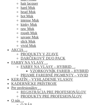
hair lacquer
hard Muk
head Muk
hot Muk
intense Muk
kinky Muk
raw Muk
rough Muk
savage Muk
slick Muk
vivid Muk
AKCIA
Rozbaliť
PRODUKTY V ZĽAVE
podradené
DARČEKOVÝ DUO PACK
menu
FARBY NA VLASY
Rozbaliť
FARBY NA VLASY – HYBRID
podradené
Rozbaliť
VZORKOVNÍK FARIEB – HYBRID
menu
podradené
PRIAME FAREBNÉ PIGMENTY – VIVID
menu
KERATÍN – VYHLADENIE VLASOV
KADERNÍCKE PRÍSTROJE
Pre profesionálov
Rozbaliť
REGISTRÁCIA PRE PROFESIONÁLOV
podradené
PRODUKTY PRE PROFESIONÁLOV
menu
O nás
Rozbaliť
O NÁS