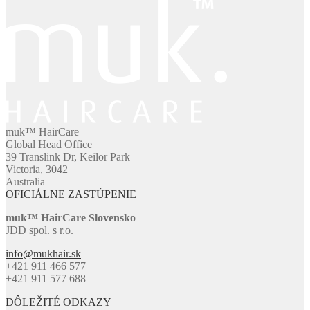
muk™ HairCare
Global Head Office
39 Translink Dr, Keilor Park
Victoria, 3042
Australia
OFICIÁLNE ZASTÚPENIE
muk™ HairCare Slovensko
JDD spol. s r.o.
info@mukhair.sk
+421 911 466 577
+421 911 577 688
DÔLEŽITÉ ODKAZY