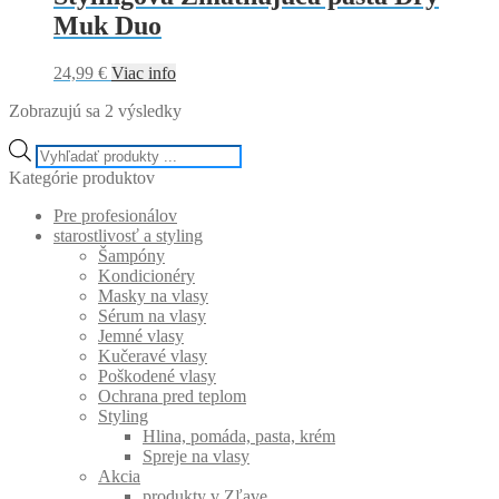
Muk Duo
24,99
€
Viac info
Zobrazujú sa 2 výsledky
Products
search
Kategórie produktov
Pre profesionálov
starostlivosť a styling
Šampóny
Kondicionéry
Masky na vlasy
Sérum na vlasy
Jemné vlasy
Kučeravé vlasy
Poškodené vlasy
Ochrana pred teplom
Styling
Hlina, pomáda, pasta, krém
Spreje na vlasy
Akcia
produkty v Zľave