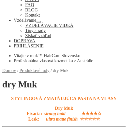
podradené
FAQ
menu
BLOG
Kontakt
Vzdelávanie
Rozbaliť
VZDELÁVACIE VIDEÁ
podradené
Tipy a rady
menu
Získať vzhľad
DOPRAVA
PRIHLÁSENIE
Vitajte v muk™ HairCare Slovensko
Profesionálna vlasová kozmetika z Austrálie
Domov
/
Produktové rady
/
dry Muk
dry Muk
STYLINGOVÁ ZMATŇUJÚCA PASTA NA VLASY
Dry Muk
Fixácia:
strong hold
★★★★☆
Lesk:
ultra matte finish
☆☆☆☆☆