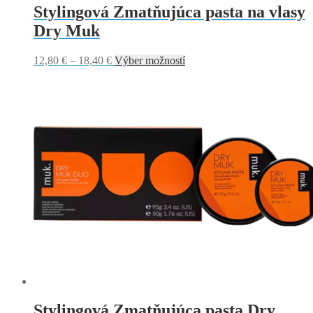
Stylingová Zmatňujúca pasta na vlasy
Dry Muk
Price
Tento
12,80
€
–
18,40
€
Výber možností
range:
produkt
12,80 €
má
through
viacero
18,40 €
variantov.
Možnosti
si
môžete
vybrať
na
stránke
produktu.
Stylingová Zmatňujúca pasta Dry